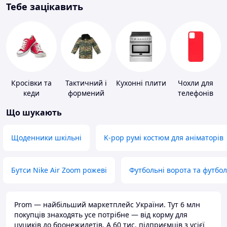
Тебе зацікавить
Кросівки та
Тактичний і
Кухонні плити
Чохли для
кеди
формений
телефонів
одяг
Що шукають
Щоденники шкільні
K-pop румі костюм для аніматорів
Бутси Nike Air Zoom рожеві
Футбольні ворота та футбо
Prom — найбільший маркетплейс України. Тут 6 млн
покупців знаходять усе потрібне — від корму для
цуциків до бронежилетів. А 60 тис. підприємців з усієї