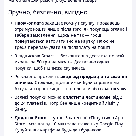
Зручно, безпечно, вигідно
Пром-оплата
захищає кожну покупку: продавець
отримує кошти лише після того, як покупець огляне і
забере замовлення. Щось не так — гроші
повертаються автоматично на картку. Плюс не
треба переплачувати за післяплату на пошті.
З підпискою Smart — безкоштовна доставка по всій
Україні за 50 грн на місяць. Достатньо однієї
покупки, щоб підписка окупилась.
Регулярно проходять
акції від продавців та сезонні
знижки.
Стежимо, щоб знижки були справжніми.
Актуальні пропозиції — на головній або в застосунку.
Великі покупки можна
оплатити частинами
: від 2
до 24 платежів. Потрібен лише кредитний ліміт у
банку.
Додаток Prom
— у топ-3 категорії «Покупки» в App
Store і має понад 10 млн завантажень у Google Play.
Купуйте зі смартфона будь-де і будь-коли.