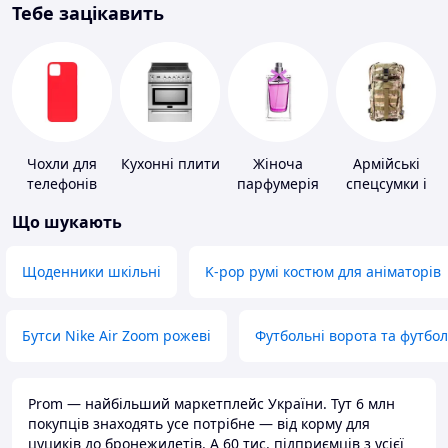
Тебе зацікавить
Чохли для
Кухонні плити
Жіноча
Армійські
телефонів
парфумерія
спецсумки і
рюкзаки
Що шукають
Щоденники шкільні
K-pop румі костюм для аніматорів
Бутси Nike Air Zoom рожеві
Футбольні ворота та футбо
Prom — найбільший маркетплейс України. Тут 6 млн
покупців знаходять усе потрібне — від корму для
цуциків до бронежилетів. А 60 тис. підприємців з усієї