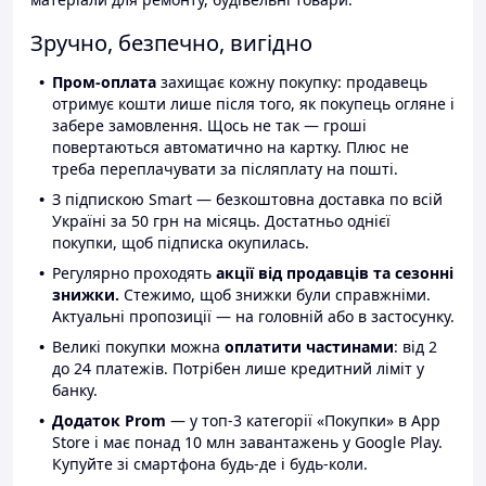
Зручно, безпечно, вигідно
Пром-оплата
захищає кожну покупку: продавець
отримує кошти лише після того, як покупець огляне і
забере замовлення. Щось не так — гроші
повертаються автоматично на картку. Плюс не
треба переплачувати за післяплату на пошті.
З підпискою Smart — безкоштовна доставка по всій
Україні за 50 грн на місяць. Достатньо однієї
покупки, щоб підписка окупилась.
Регулярно проходять
акції від продавців та сезонні
знижки.
Стежимо, щоб знижки були справжніми.
Актуальні пропозиції — на головній або в застосунку.
Великі покупки можна
оплатити частинами
: від 2
до 24 платежів. Потрібен лише кредитний ліміт у
банку.
Додаток Prom
— у топ-3 категорії «Покупки» в App
Store і має понад 10 млн завантажень у Google Play.
Купуйте зі смартфона будь-де і будь-коли.