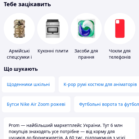
Тебе зацікавить
Армійські
Кухонні плити
Засоби для
Чохли для
спецсумки і
прання
телефонів
рюкзаки
Що шукають
Щоденники шкільні
K-pop румі костюм для аніматорів
Бутси Nike Air Zoom рожеві
Футбольні ворота та футбо
Prom — найбільший маркетплейс України. Тут 6 млн
покупців знаходять усе потрібне — від корму для
цуциків до бронежилетів. А 60 тис. підприємців з усієї