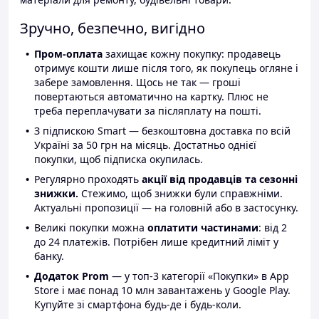
Зручно, безпечно, вигідно
Пром-оплата
захищає кожну покупку: продавець
отримує кошти лише після того, як покупець огляне і
забере замовлення. Щось не так — гроші
повертаються автоматично на картку. Плюс не
треба переплачувати за післяплату на пошті.
З підпискою Smart — безкоштовна доставка по всій
Україні за 50 грн на місяць. Достатньо однієї
покупки, щоб підписка окупилась.
Регулярно проходять
акції від продавців та сезонні
знижки.
Стежимо, щоб знижки були справжніми.
Актуальні пропозиції — на головній або в застосунку.
Великі покупки можна
оплатити частинами
: від 2
до 24 платежів. Потрібен лише кредитний ліміт у
банку.
Додаток Prom
— у топ-3 категорії «Покупки» в App
Store і має понад 10 млн завантажень у Google Play.
Купуйте зі смартфона будь-де і будь-коли.