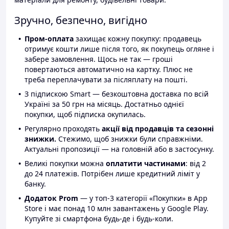
Зручно, безпечно, вигідно
Пром-оплата
захищає кожну покупку: продавець
отримує кошти лише після того, як покупець огляне і
забере замовлення. Щось не так — гроші
повертаються автоматично на картку. Плюс не
треба переплачувати за післяплату на пошті.
З підпискою Smart — безкоштовна доставка по всій
Україні за 50 грн на місяць. Достатньо однієї
покупки, щоб підписка окупилась.
Регулярно проходять
акції від продавців та сезонні
знижки.
Стежимо, щоб знижки були справжніми.
Актуальні пропозиції — на головній або в застосунку.
Великі покупки можна
оплатити частинами
: від 2
до 24 платежів. Потрібен лише кредитний ліміт у
банку.
Додаток Prom
— у топ-3 категорії «Покупки» в App
Store і має понад 10 млн завантажень у Google Play.
Купуйте зі смартфона будь-де і будь-коли.