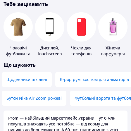
Тебе зацікавить
Чоловічі
Дисплей,
Чохли для
Жіноча
футболки та
touchscreen
телефонів
парфумерія
майки
для телефонів
Що шукають
Щоденники шкільні
K-pop румі костюм для аніматорів
Бутси Nike Air Zoom рожеві
Футбольні ворота та футбо
Prom — найбільший маркетплейс України. Тут 6 млн
покупців знаходять усе потрібне — від корму для
цуциків до бронежилетів. А 60 тис. підприємців з усієї