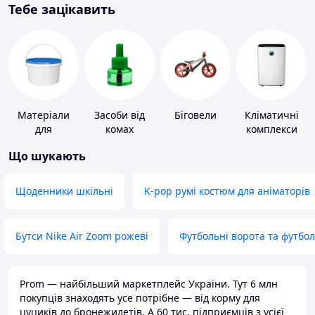
Тебе зацікавить
Матеріали
Засоби від
Біговели
Кліматичні
для
комах
комплекси
облаштування
Що шукають
промислових
підлог
Щоденники шкільні
K-pop румі костюм для аніматорів
Бутси Nike Air Zoom рожеві
Футбольні ворота та футбо
Prom — найбільший маркетплейс України. Тут 6 млн
покупців знаходять усе потрібне — від корму для
цуциків до бронежилетів. А 60 тис. підприємців з усієї