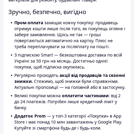
Зручно, безпечно, вигідно
Пром-оплата
захищає кожну покупку: продавець
отримує кошти лише після того, як покупець огляне і
забере замовлення. Щось не так — гроші
повертаються автоматично на картку. Плюс не
треба переплачувати за післяплату на пошті.
З підпискою Smart — безкоштовна доставка по всій
Україні за 50 грн на місяць. Достатньо однієї
покупки, щоб підписка окупилась.
Регулярно проходять
акції від продавців та сезонні
знижки.
Стежимо, щоб знижки були справжніми.
Актуальні пропозиції — на головній або в застосунку.
Великі покупки можна
оплатити частинами
: від 2
до 24 платежів. Потрібен лише кредитний ліміт у
банку.
Додаток Prom
— у топ-3 категорії «Покупки» в App
Store і має понад 10 млн завантажень у Google Play.
Купуйте зі смартфона будь-де і будь-коли.