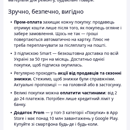
Зручно, безпечно, вигідно
Пром-оплата
захищає кожну покупку: продавець
отримує кошти лише після того, як покупець огляне і
забере замовлення. Щось не так — гроші
повертаються автоматично на картку. Плюс не
треба переплачувати за післяплату на пошті.
З підпискою Smart — безкоштовна доставка по всій
Україні за 50 грн на місяць. Достатньо однієї
покупки, щоб підписка окупилась.
Регулярно проходять
акції від продавців та сезонні
знижки.
Стежимо, щоб знижки були справжніми.
Актуальні пропозиції — на головній або в застосунку.
Великі покупки можна
оплатити частинами
: від 2
до 24 платежів. Потрібен лише кредитний ліміт у
банку.
Додаток Prom
— у топ-3 категорії «Покупки» в App
Store і має понад 10 млн завантажень у Google Play.
Купуйте зі смартфона будь-де і будь-коли.