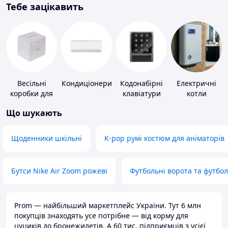
Тебе зацікавить
Весільні
Кондиціонери
Кодонабірні
Електричні
коробки для
клавіатури
котли
грошей
Що шукають
Щоденники шкільні
K-pop румі костюм для аніматорів
Бутси Nike Air Zoom рожеві
Футбольні ворота та футбо
Prom — найбільший маркетплейс України. Тут 6 млн
покупців знаходять усе потрібне — від корму для
цуциків до бронежилетів. А 60 тис. підприємців з усієї