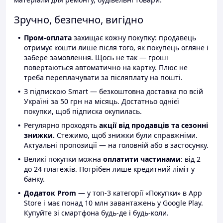
Зручно, безпечно, вигідно
Пром-оплата
захищає кожну покупку: продавець
отримує кошти лише після того, як покупець огляне і
забере замовлення. Щось не так — гроші
повертаються автоматично на картку. Плюс не
треба переплачувати за післяплату на пошті.
З підпискою Smart — безкоштовна доставка по всій
Україні за 50 грн на місяць. Достатньо однієї
покупки, щоб підписка окупилась.
Регулярно проходять
акції від продавців та сезонні
знижки.
Стежимо, щоб знижки були справжніми.
Актуальні пропозиції — на головній або в застосунку.
Великі покупки можна
оплатити частинами
: від 2
до 24 платежів. Потрібен лише кредитний ліміт у
банку.
Додаток Prom
— у топ-3 категорії «Покупки» в App
Store і має понад 10 млн завантажень у Google Play.
Купуйте зі смартфона будь-де і будь-коли.