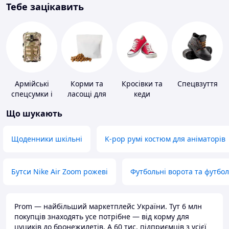
Тебе зацікавить
Армійські
Корми та
Кросівки та
Спецвзуття
спецсумки і
ласощі для
кеди
рюкзаки
домашніх
Що шукають
тварин і
птахів
Щоденники шкільні
K-pop румі костюм для аніматорів
Бутси Nike Air Zoom рожеві
Футбольні ворота та футбо
Prom — найбільший маркетплейс України. Тут 6 млн
покупців знаходять усе потрібне — від корму для
цуциків до бронежилетів. А 60 тис. підприємців з усієї