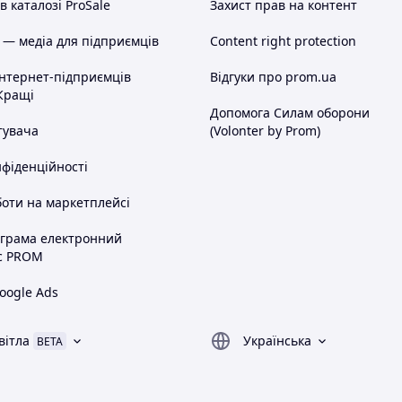
 каталозі ProSale
Захист прав на контент
 — медіа для підприємців
Content right protection
інтернет-підприємців
Відгуки про prom.ua
Кращі
Допомога Силам оборони
тувача
(Volonter by Prom)
нфіденційності
оти на маркетплейсі
ограма електронний
с PROM
oogle Ads
вітла
Українська
BETA