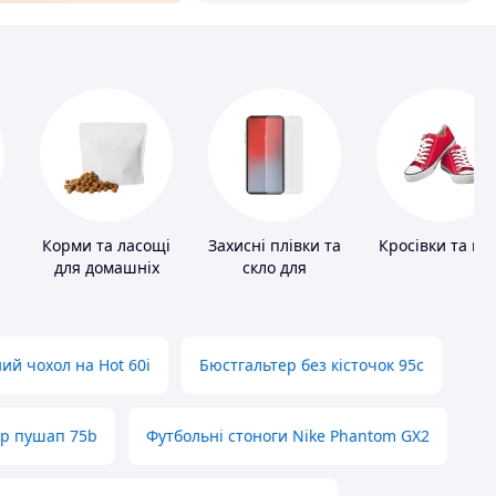
Корми та ласощі
Захисні плівки та
Кросівки та ке
для домашніх
скло для
тварин і птахів
портативних
пристроїв
ий чохол на Hot 60i
Бюстгальтер без кісточок 95с
ер пушап 75b
Футбольні стоноги Nike Phantom GX2