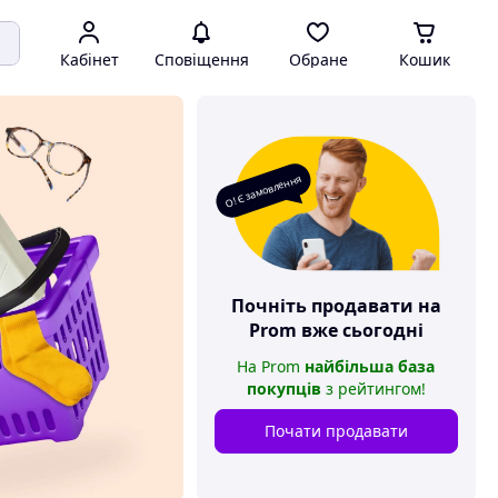
Кабінет
Сповіщення
Обране
Кошик
О! Є замовлення
Почніть продавати на
Prom
вже сьогодні
На
Prom
найбільша база
покупців
з рейтингом
!
Почати продавати