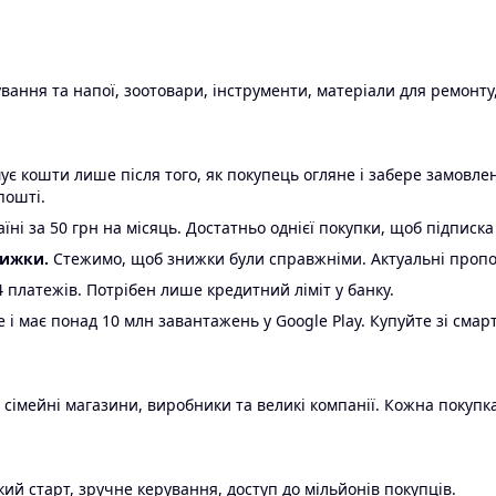
ання та напої, зоотовари, інструменти, матеріали для ремонту,
є кошти лише після того, як покупець огляне і забере замовл
пошті.
ні за 50 грн на місяць. Достатньо однієї покупки, щоб підписка
нижки.
Стежимо, щоб знижки були справжніми. Актуальні пропози
24 платежів. Потрібен лише кредитний ліміт у банку.
e і має понад 10 млн завантажень у Google Play. Купуйте зі смар
 сімейні магазини, виробники та великі компанії. Кожна покупка
ий старт, зручне керування, доступ до мільйонів покупців.