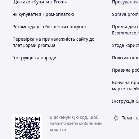
Що таке «Купити з Prom»
Просування в
Як купувати з Пром-оплатою
Sprava.prom
Рекомендації з безпечних покупок
Премія для 
Ecommerce.
Перевірка на приналежність сайту до
платформи prom.ua
Угода корис
Інструкції та поради
Політика ко
Правила роб
Бонусна пр
маркетплей
Інструкція G
Відскануй QR-код, щоб
Тема
-
с
завантажити мобільний
додаток