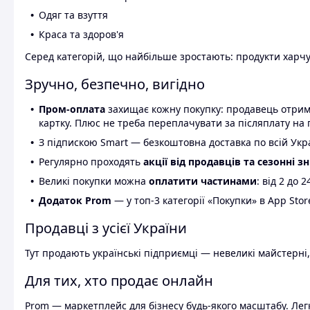
Одяг та взуття
Краса та здоров'я
Серед категорій, що найбільше зростають: продукти харчув
Зручно, безпечно, вигідно
Пром-оплата
захищає кожну покупку: продавець отриму
картку. Плюс не треба переплачувати за післяплату на 
З підпискою Smart — безкоштовна доставка по всій Украї
Регулярно проходять
акції від продавців та сезонні з
Великі покупки можна
оплатити частинами
: від 2 до 
Додаток Prom
— у топ-3 категорії «Покупки» в App Stor
Продавці з усієї України
Тут продають українські підприємці — невеликі майстерні,
Для тих, хто продає онлайн
Prom — маркетплейс для бізнесу будь-якого масштабу. Легк