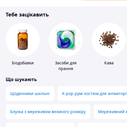
Матеріали для ремонту
Тебе зацікавить
Спорт і відпочинок
Біодобавки
Засоби для
Кава
прання
Що шукають
Щоденники шкільні
K-pop румі костюм для аніматорі
Блузка з мереживом великого розміру
Мереживний ко