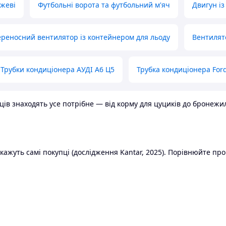
ожеві
Футбольні ворота та футбольний м'яч
Двигун із
реносний вентилятор із контейнером для льоду
Вентилят
Трубки кондиціонера АУДІ А6 Ц5
Трубка кондиціонера Ford
в знаходять усе потрібне — від корму для цуциків до бронежилет
ажуть самі покупці (дослідження Kantar, 2025). Порівнюйте пропо