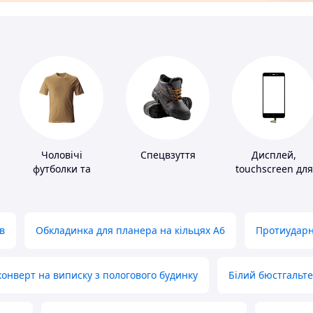
Чоловічі
Спецвзуття
Дисплей,
футболки та
touchscreen для
майки
телефонів
в
Обкладинка для планера на кільцях А6
Протиударн
нверт на виписку з пологового будинку
Білий бюстгальт